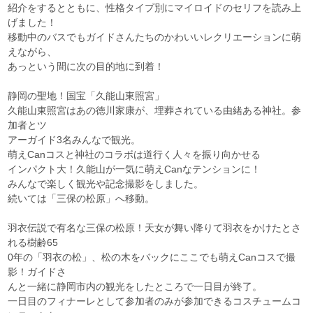
紹介をするとともに、性格タイプ別にマイロイドのセリフを読み上
げました！
移動中のバスでもガイドさんたちのかわいいレクリエーションに萌
えながら、
あっという間に次の目的地に到着！
静岡の聖地！国宝「久能山東照宮」
久能山東照宮はあの徳川家康が、埋葬されている由緒ある神社。参
加者とツ
アーガイド3名みんなで観光。
萌えCanコスと神社のコラボは道行く人々を振り向かせる
インパクト大！久能山が一気に萌えCanなテンションに！
みんなで楽しく観光や記念撮影をしました。
続いては「三保の松原」へ移動。
羽衣伝説で有名な三保の松原！天女が舞い降りて羽衣をかけたとさ
れる樹齢65
0年の「羽衣の松」、松の木をバックにここでも萌えCanコスで撮
影！ガイドさ
んと一緒に静岡市内の観光をしたところで一日目が終了。
一日目のフィナーレとして参加者のみが参加できるコスチュームコ