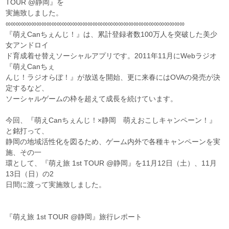
TOUR @静岡』を
実施致しました。
∞∞∞∞∞∞∞∞∞∞∞∞∞∞∞∞∞∞∞∞∞∞∞∞∞∞∞∞∞∞∞∞∞∞∞
『萌えCanちぇんじ！』は、累計登録者数100万人を突破した美少
女アンドロイ
ド育成着せ替えソーシャルアプリです。2011年11月にWebラジオ
『萌えCanちぇ
んじ！ラジオらぼ！』が放送を開始、更に来春にはOVAの発売が決
定するなど、
ソーシャルゲームの枠を超えて成長を続けています。
今回、『萌えCanちぇんじ！×静岡 萌えおこしキャンペーン！』
と銘打って、
静岡の地域活性化を図るため、ゲーム内外で各種キャンペーンを実
施、その一
環として、『萌え旅 1st TOUR @静岡』を11月12日（土）、11月
13日（日）の2
日間に渡って実施致しました。
『萌え旅 1st TOUR @静岡』旅行レポート