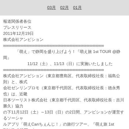
03月
02月
01月
報道関係者各位
プレスリリース
2011年12月19日
株式会社アンビション
∞∞∞∞∞∞∞∞∞∞∞∞∞∞∞∞∞∞∞∞∞∞∞∞∞∞∞∞∞∞∞∞∞∞∞
「萌え」で静岡を盛り上げよう！『萌え旅 1st TOUR @静
岡』
11/12（土）、11/13（日）に実施いたしました
∞∞∞∞∞∞∞∞∞∞∞∞∞∞∞∞∞∞∞∞∞∞∞∞∞∞∞∞∞∞∞∞∞∞∞
株式会社アンビション（東京都豊島区、代表取締役社長：福島公
則）と、株式
会社ゼンリンプロモ（東京都千代田区、代表取締役社長：徳永秀
也）は、近畿
日本ツーリスト株式会社（東京都千代田区、代表取締役社長：吉川
勝久）協力
の下11月12日（土）～13日（日）の2日間、アンビションが運営す
るソーシャ
ルアプリ「萌えCanちぇんじ！」の旅行ツアー、『萌え旅 1st