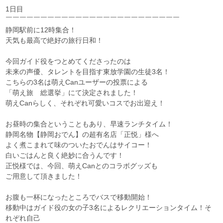
1日目
￣￣￣￣￣￣￣￣￣￣￣￣￣￣￣￣￣￣￣￣￣￣￣￣￣
静岡駅前に12時集合！
天気も最高で絶好の旅行日和！
今回ガイド役をつとめてくださったのは
未来の声優、タレントを目指す東放学園の生徒3名！
こちらの3名は萌えCanユーザーの投票による
「萌え旅 総選挙」にて決定されました！
萌えCanらしく、それぞれ可愛いコスでお出迎え！
お昼時の集合ということもあり、早速ランチタイム！
静岡名物【静岡おでん】の超有名店「正悦」様へ
よく煮こまれて味のついたおでんはサイコー！
白いごはんと良く絶妙に合うんです！
正悦様では、今回、萌えCanとのコラボグッズも
ご用意して頂きました！
お腹も一杯になったところでバスで移動開始！
移動中はガイド役の女の子3名によるレクリエーションタイム！そ
れぞれ自己