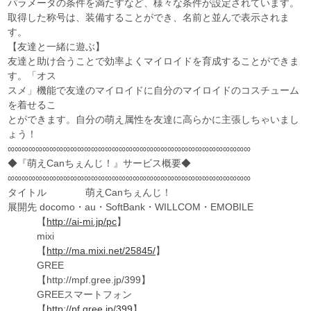
パラメータの条件を満たすなど、様々な条件が設定されています。
取得した称号は、装備することができ、名前と並んで表示されま
す。
【友達と一緒に遊ぶ】
友達と助け合うことで効率よくマイロイドを育成することができま
す。「オス
スメ」機能で友達のマイロイドに自分のマイロイドのコスチューム
を着せるこ
とができます。自分の萌え属性を友達に高らかに主張しちゃいまし
ょう！
∞∞∞∞∞∞∞∞∞∞∞∞∞∞∞∞∞∞∞∞∞∞∞∞∞∞∞∞∞∞∞∞∞∞∞
◆『萌えCanちぇんじ！』サービス概要◆
∞∞∞∞∞∞∞∞∞∞∞∞∞∞∞∞∞∞∞∞∞∞∞∞∞∞∞∞∞∞∞∞∞∞∞
タイトル 萌えCanちぇんじ！
展開先 docomo・au・SoftBank・WILLCOM・EMOBILE
【
http://ai-mi.jp/pc
】
mixi
【
http://ma.mixi.net/25845/
】
GREE
【http://mpf.gree.jp/399】
GREEスマートフォン
【
http://pf.gree.jp/399
】