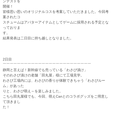
ンテストを
開催！
皆様思い思いのオリジナルコスを考案していただきました。今回考
案されたコ
スチュームはアバターアイテムとしてゲームに採用される予定とな
っておりま
す。
結果発表は二日目に持ち越しとなりました。
2日目
￣￣￣￣￣￣￣￣￣￣￣￣￣￣￣￣￣￣￣￣￣￣￣￣￣
静岡と言えば！新幹線でも売っている「わさび漬け」
そのわさび漬けの老舗「田丸屋」様にて工場見学。
わさび工場内には、わさびの香りが体験できちゃう「わさびルー
ム」があった
りと、わさび萌え～を楽しみました。
こちら田丸屋様でも、今回、萌えCanとのコラボグッズをご用意し
て頂きまし
た！