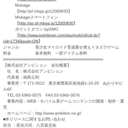
Mobage
【http://pf.mbga.jp/12000830】
Mobageスマートフォン
【
http://sp.pf.mbga.jp/12000830
】
ポイントタウン byGMO
【
http://www.pointtown.com/ptu/mob/rd/cid.do?
cid=1734&guid=ON
】
ジャンル 美少女マイロイド育成着せ替えイタズラゲーム
料金 基本無料 一部アイテム有料
∞∞∞∞∞∞∞∞∞∞∞∞∞∞∞∞∞∞∞∞∞∞∞∞∞∞∞∞∞∞∞∞∞∞∞
【株式会社アンビション 会社概要】
社 名：株式会社アンビション
代表者：福島公則
事業所：〒171-0022 東京都豊島区南池袋1-16-20 ぬかりやビ
ル6F
TEL:03-5960-0575 FAX:03-5960-0576
事業内容：WEB・モバイル系ゲームコンテンツの開発・制作・運
営
ホームページ：http://www.ambition.ne.jp/
■本リリースに関するお問い合わせ
担当 ：長谷川武 八百坂圭祐