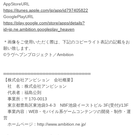
AppStoreURL
https://itunes.apple.com/jp/app/id797405822
GooglePlayURL
https://play.google.com/store/apps/details?
id=jp.ne.ambition.googleplay_heaven
＊画像をご使用いただく際は、下記のコピーライト表記の記載をお
願い致します。
©ラヴヘブンプロジェクト／Ambition
∞∞∞∞∞∞∞∞∞∞∞∞∞∞∞∞∞∞∞∞∞∞∞∞∞∞∞∞∞
【株式会社アンビション 会社概要】
社 名：株式会社アンビション
代表者：福島公則
事業所：〒170-0013
東京都豊島区東池袋3-4-3 NBF池袋イーストビル 3F(受付)/13F
事業内容：WEB・モバイル系ゲームコンテンツの開発・制作・運
営
ホームページ：http://www.ambition.ne.jp/