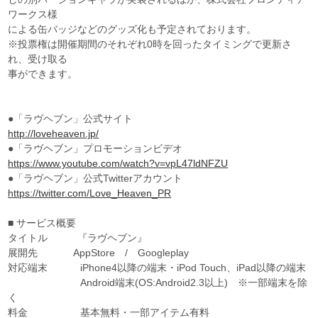
ワークス様
による缶バッジなどのグッズ化も予定されております。
※投票権は開催期間のそれぞれ0時を回ったタイミングで更新さ
れ、受け取る
事ができます。
●「ラヴヘブン」公式サイト
http://loveheaven.jp/
●「ラヴヘブン」プロモーションビデオ
https://www.youtube.com/watch?v=vpL47ldNFZU
●「ラヴヘブン」公式Twitterアカウント
https://twitter.com/Love_Heaven_PR
■ サービス概要
タイトル 『ラヴヘブン』
展開先 AppStore / Googleplay
対応端末 iPhone4以降の端末・iPod Touch、iPad以降の端末
Android端末(OS:Android2.3以上) ※一部端末を除
く
料金 基本無料・一部アイテム有料