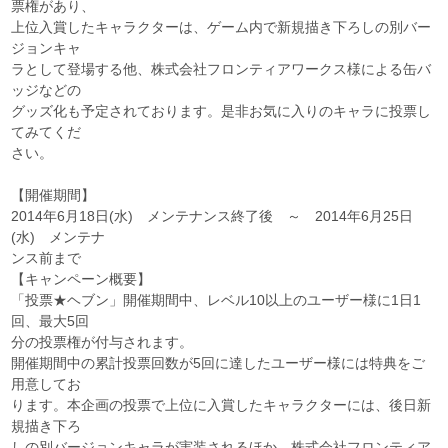
票権があり、
上位入賞したキャラクターは、ゲーム内で新規描き下ろしの別バー
ジョンキャ
ラとして登場する他、株式会社フロンティアワークス様による缶バ
ッジなどの
グッズ化も予定されております。是非お気に入りのキャラに投票し
てみてくだ
さい。
【開催期間】
2014年6月18日(水) メンテナンス終了後 ～ 2014年6月25日
(水) メンテナ
ンス前まで
【キャンペーン概要】
「投票★ヘブン」開催期間中、レベル10以上のユーザー様に1日1
回、最大5回
分の投票権が付与されます。
開催期間中の累計投票回数が5回に達したユーザー様には特典をご
用意してお
ります。本企画の投票で上位に入賞したキャラクターには、後日新
規描き下ろ
しの別バージョンキャラが実装されるほか、株式会社フロンティア