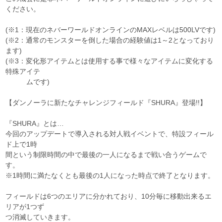
ください。
(※1：現在のネバーワールドオンラインのMAXレベルは500LVです)
(※2：通常のモンスターを倒した場合の経験値は1～2となっており
ます)
(※3：変化形アイテムとは使用する事で様々なアイテムに変化する
特殊アイテ
ムです)
【ダンノーラに新たなチャレンジフィールド『SHURA』登場!!】
『SHURA』とは…
今回のアップデートで導入される対人戦イベントで、特設フィール
ド上で1時
間という制限時間の中で最後の一人になるまで戦い合うゲームで
す。
※1時間に満たなくとも最後の1人になった時点で終了となります。
フィールドは6つのエリアに分かれており、10分毎に移動出来るエ
リアが1つず
つ消滅していきます。