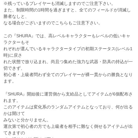
※残っているプレイヤーも消滅しますのでご注意下さい。
また、制限時間の1時間を過ぎますと、全てのフィールドが消滅し
勝者なしと、
なる場合がございますのでこちらもご注意下さい。
この『SHURA』では、高レベルキャラクターもレベルの低いキャ
ラクターもそ
れぞれが選んでいるキャラクタータイプの初期ステータス(レベル1
時)に戻さ
れた状態で放り込まれ、尚且つ集めた強力な武器・防具の持込が一
切できず、
初心者・上級者問わず全てのプレイヤーが裸一貫からの勝負となり
ます。
『SHURA』開始後に運営側から支給品としてアイテムが6個配布さ
れます。
このアイテムは変化系のランダムアイテムとなっており、何が出る
かは開けて
みないと分かりません。
運次第で初心者の方でも上級者を相手に難なく倒せるアイテムが出
てきますの