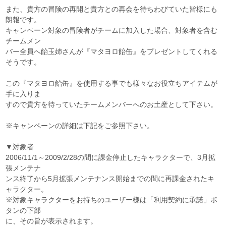
また、貴方の冒険の再開と貴方との再会を待ちわびていた皆様にも
朗報です。
キャンペーン対象の冒険者がチームに加入した場合、対象者を含む
チームメン
バー全員へ飴玉姉さんが『マタヨロ飴缶』をプレゼントしてくれる
そうです。
この『マタヨロ飴缶』を使用する事でも様々なお役立ちアイテムが
手に入りま
すので貴方を待っていたチームメンバーへのお土産として下さい。
※キャンペーンの詳細は下記をご参照下さい。
▼対象者
2006/11/1～2009/2/28の間に課金停止したキャラクターで、3月拡
張メンテナ
ンス終了から5月拡張メンテナンス開始までの間に再課金されたキ
ャラクター。
※対象キャラクターをお持ちのユーザー様は「利用契約に承諾」ボ
タンの下部
に、その旨が表示されます。