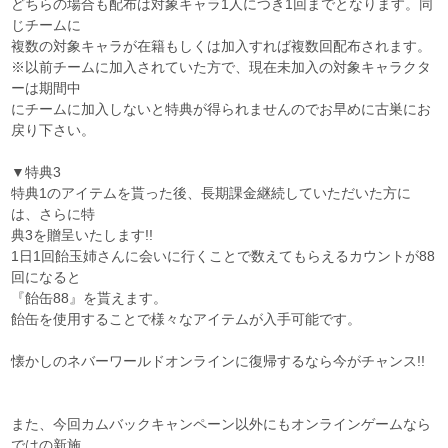
どちらの場合も配布は対象キャラ1人につき1回までとなります。同
じチームに
複数の対象キャラが在籍もしくは加入すれば複数回配布されます。
※以前チームに加入されていた方で、現在未加入の対象キャラクタ
ーは期間中
にチームに加入しないと特典が得られませんのでお早めに古巣にお
戻り下さい。
▼特典3
特典1のアイテムを貰った後、長期課金継続していただいた方に
は、さらに特
典3を贈呈いたします!!
1日1回飴玉姉さんに会いに行くことで数えてもらえるカウントが88
回になると
『飴缶88』を貰えます。
飴缶を使用することで様々なアイテムが入手可能です。
懐かしのネバーワールドオンラインに復帰するなら今がチャンス!!
また、今回カムバックキャンペーン以外にもオンラインゲームなら
ではの新施