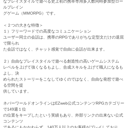
なプレイスタイルで遊べる史上初の携帯専用多人数同時参加型ロー
ルプレイン
グゲーム（MMORPG）です。
＜２つの大きな特徴＞
１）フリーワードでの高度なコミュニケーション
ユーザー同士の会話は、携帯のRPGでありがちな定型文だけの退屈
で限られ
た会話ではなく、チャット感覚で自由に会話が出来ます。
２）自由なプレイスタイルで遊べる創造性の高いゲームシステム
レベルを上げて強くなるもよし、合成スキルを上げて職人になるも
よし、決
められたストーリーをこなしてゆくのではなく、自由な発想で遊べ
る空間を提
供しています。
ネバーワールドオンラインはEZweb公式コンテンツRPGカテゴリー
で149週１位
の位置をキープしたという実績もあり、外部リンクの出来ない公式
コンテンツ
であるにもかかわらず、140万人以上のお客様がプレイしており、