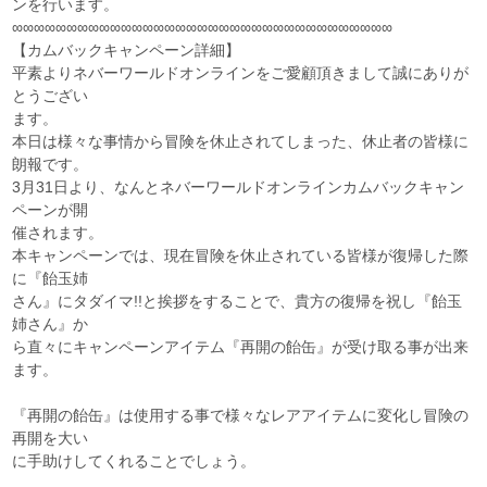
ンを行います。
∞∞∞∞∞∞∞∞∞∞∞∞∞∞∞∞∞∞∞∞∞∞∞∞∞∞∞∞∞∞∞∞∞∞∞
【カムバックキャンペーン詳細】
平素よりネバーワールドオンラインをご愛顧頂きまして誠にありが
とうござい
ます。
本日は様々な事情から冒険を休止されてしまった、休止者の皆様に
朗報です。
3月31日より、なんとネバーワールドオンラインカムバックキャン
ペーンが開
催されます。
本キャンペーンでは、現在冒険を休止されている皆様が復帰した際
に『飴玉姉
さん』にタダイマ!!と挨拶をすることで、貴方の復帰を祝し『飴玉
姉さん』か
ら直々にキャンペーンアイテム『再開の飴缶』が受け取る事が出来
ます。
『再開の飴缶』は使用する事で様々なレアアイテムに変化し冒険の
再開を大い
に手助けしてくれることでしょう。