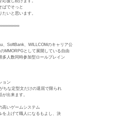
を応援し続けます。
そばでそっと
ありたいと思います。
∞∞∞∞∞∞∞
SoftBank、WILLCOMのキャリア公
のMMORPGとして展開している自由
用多人数同時参加型ロールプレイン
ション
りがちな定型文だけの退屈で限られ
話が出来ます。
の高いゲームシステム
ルを上げて職人になるもよし、決