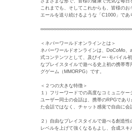
さまざまな形で、皆様の健康で元気な毎日
これまでも、そしてこれからも、皆様のお
エールを送り続けるような「C1000」で
∞∞∞∞∞∞∞∞∞∞∞∞∞∞∞∞∞∞∞∞∞∞∞∞∞∞∞∞
＜ネバーワールドオンラインとは＞
ネバーワールドオンラインは、DoCoMo、au、
式コンテンツとして、及びイー･モバイル初
なプレイスタイルで遊べる史上初の携帯専
グゲーム（MMORPG）です。
＜２つの大きな特徴＞
１）フリーワードでの高度なコミュニケー
ユーザー同士の会話は、携帯のRPGであ
た会話ではなく、チャット感覚で自由に会
２）自由なプレイスタイルで遊べる創造性
レベルを上げて強くなるもよし、合成スキ