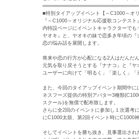
∞∞∞∞∞∞∞∞∞∞∞∞∞∞∞∞∞∞∞∞∞∞∞∞∞∞∞∞
■特別タイアップイベント【～C1000～
『～C1000～オリジナル応援歌コンテス
内特設ページにイベントキャラクターでも
ヤオキ』と、ヤオキの妹で恋多き年頃の『
恋の悩み話を展開します。
将来や恋の行方が心配になる2人はだんだ
元気を取り戻そうとする『ナナコ』と『ヤ
ユーザーに向けて「明るく」「楽しく」「
また、今回のタイアップイベント期間中に
ネスフーズ提供の特別アバター3種類(C1000
スクール)を無償で配布致します。
さらに全2回のイベントに参加し１次選考
にC1000太鼓、第2回イベント時にC100
そしてイベントを勝ち抜き、見事選出され