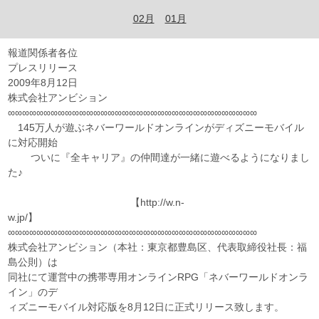
02月
01月
報道関係者各位
プレスリリース
2009年8月12日
株式会社アンビション
∞∞∞∞∞∞∞∞∞∞∞∞∞∞∞∞∞∞∞∞∞∞∞∞∞∞∞∞∞∞∞∞∞∞∞
145万人が遊ぶネバーワールドオンラインがディズニーモバイル
に対応開始
ついに『全キャリア』の仲間達が一緒に遊べるようになりまし
た♪
【http://w.n-
w.jp/】
∞∞∞∞∞∞∞∞∞∞∞∞∞∞∞∞∞∞∞∞∞∞∞∞∞∞∞∞∞∞∞∞∞∞∞
株式会社アンビション（本社：東京都豊島区、代表取締役社長：福
島公則）は
同社にて運営中の携帯専用オンラインRPG「ネバーワールドオンラ
イン」のデ
ィズニーモバイル対応版を8月12日に正式リリース致します。