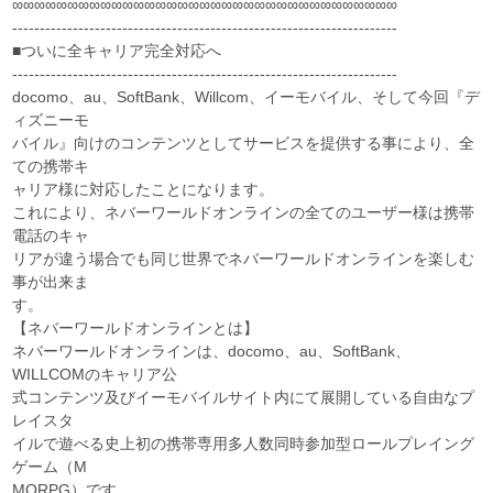
∞∞∞∞∞∞∞∞∞∞∞∞∞∞∞∞∞∞∞∞∞∞∞∞∞∞∞∞∞∞∞∞∞∞∞
----------------------------------------------------------------------
■ついに全キャリア完全対応へ
----------------------------------------------------------------------
docomo、au、SoftBank、Willcom、イーモバイル、そして今回『デ
ィズニーモ
バイル』向けのコンテンツとしてサービスを提供する事により、全
ての携帯キ
ャリア様に対応したことになります。
これにより、ネバーワールドオンラインの全てのユーザー様は携帯
電話のキャ
リアが違う場合でも同じ世界でネバーワールドオンラインを楽しむ
事が出来ま
す。
【ネバーワールドオンラインとは】
ネバーワールドオンラインは、docomo、au、SoftBank、
WILLCOMのキャリア公
式コンテンツ及びイーモバイルサイト内にて展開している自由なプ
レイスタ
イルで遊べる史上初の携帯専用多人数同時参加型ロールプレイング
ゲーム（M
MORPG）です。