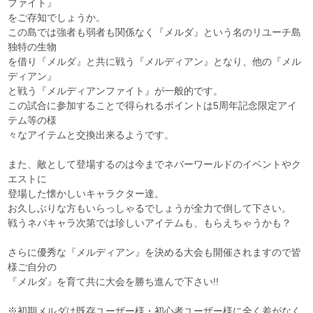
ファイト』
をご存知でしょうか。
この島では強者も弱者も関係なく『メルダ』という名のリユーチ島
独特の生物
を借り『メルダ』と共に戦う『メルディアン』となり、他の『メル
ディアン』
と戦う『メルディアンファイト』が一般的です。
この試合に参加することで得られるポイントは5周年記念限定アイ
テム等の様
々なアイテムと交換出来るようです。
また、敵として登場するのは今までネバーワールドのイベントやク
エストに
登場した懐かしいキャラクター達。
お久しぶりな方もいらっしゃるでしょうが全力で倒して下さい。
戦うネバキャラ次第では珍しいアイテムも、もらえちゃうかも？
さらに優秀な『メルディアン』を決める大会も開催されますので皆
様ご自分の
『メルダ』を育て共に大会を勝ち進んで下さい!!
※初期メルダは既存ユーザー様・初心者ユーザー様に全く差がなく