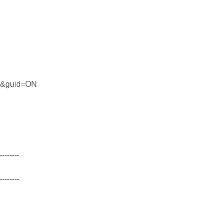
18&guid=ON
--------
--------