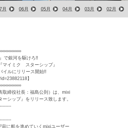
07月
06月
05月
04月
03月
02月
∞∞∞∞∞∞∞
』で銀河を駆けろ!!
『マイミク スターシップ』
モバイルにリリース開始!!
nd.pl?id=23882118】
∞∞∞∞∞∞∞
取締役社長：福島公則）は、mixi
ターシップ』をリリース致します。
--------
--------
宇宙に船を進めていくmixiユーザー